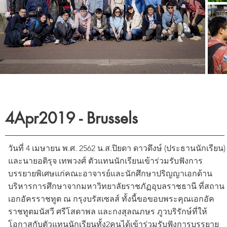
4Apr2019 - Brussels
วันที่ 4 เมษายน พ.ศ. 2562 น.ส.ปิยดา ดาวดึงษ์ (ประธานนักเรียน)
และนายอติรุจ เทพวงศ์ ตัวแทนนักเรียนเข้าร่วมรับฟังการ
บรรยายพิเศษแก่คณะอาจารย์และนักศึกษาปริญญาเอกด้าน
บริหารการศึกษาจากมหาวิทยาลัยราชภัฏอุบลราชธานี ที่สถาน
เอกอัครราชทูต ณ กรุงบรัสเซลส์ ทั้งนี้ขอขอบพระคุณเอกอัค
ราชทูตมนัสวี ศรีโสดาพล และกงสุลณภษร ภูวบริรักษ์ที่ให้
โอกาสกับตัวแทนนักเรียนทั้ง2คนได้เข้าร่วมรับฟังการบรรยาย