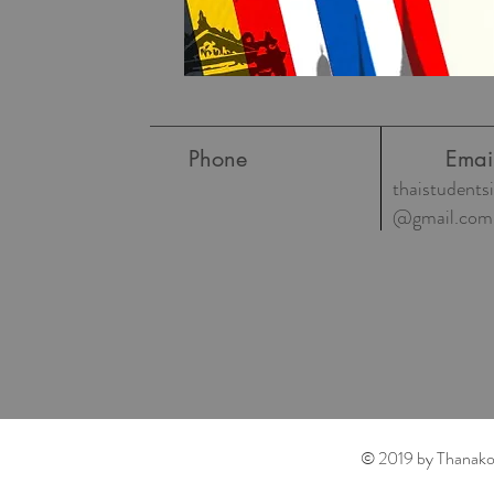
Phone
Emai
thaistudent
@gmail.com
© 2019 by Thanakor