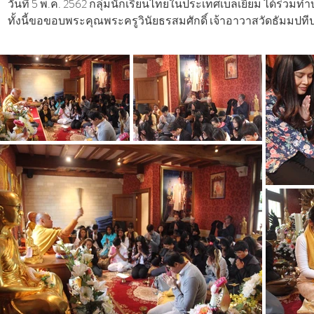
วันที่ 5 พ.ค. 2562 กลุ่มนักเรียนไทยในประเทศเบลเยียม ได้ร่วมทำบ
ทั้งนี้ขอขอบพระคุณพระครูวินัยธรสมศักดิ์ เจ้าอาวาสวัดธัมมปที