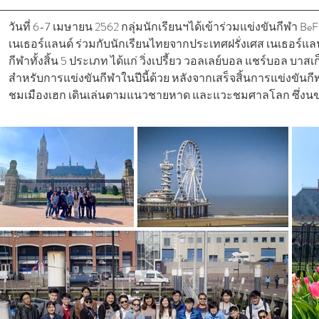
วันที่ 6-7 เมษายน 2562 กลุ่มนักเรียนฯได้เข้าร่วมแข่งขันกีฬา B
เนเธอร์แลนด์ ร่วมกับนักเรียนไทยจากประเทศฝรั่งเศส เนเธอร์แล
กีฬาทั้งสิ้น 5 ประเภท ได้แก่ วิ่งเปรี้ยว วอลเลย์บอล แชร์บอล บา
สำหรับการแข่งขันกีฬาในปีนี้ด้วย หลังจากเสร็จสิ้นการแข่งขันกีฬ
ชมเมืองเฮก เดินเล่นตามแนวชายหาด และแวะชมศาลโลก ซึ่งนขณ